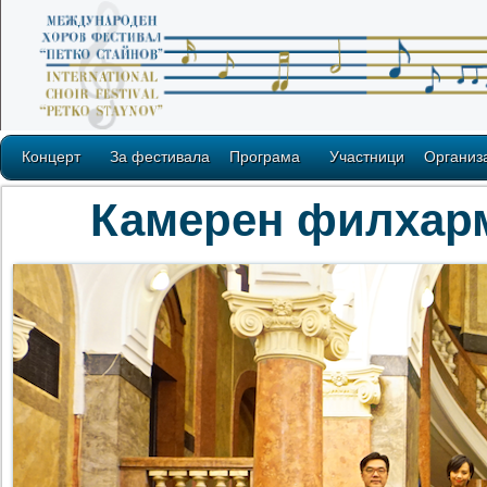
Концерт
За фестивала
Програма
Участници
Организ
Камерен филхарм