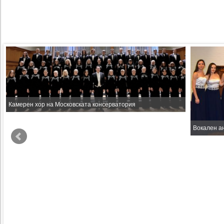
Камерен хор на Московската консерватория
Вокален а